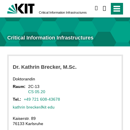
suchen
Critical Information Infrastructures
Critical Information Infrastructures
Dr.
Kathrin
Brecker
, M.Sc.
Doktorandin
Raum:
2C-13
CS 05.20
Tel.:
+49 721 608-43678
kathrin brecker
∂
kit edu
Kaiserstr. 89
76133 Karlsruhe